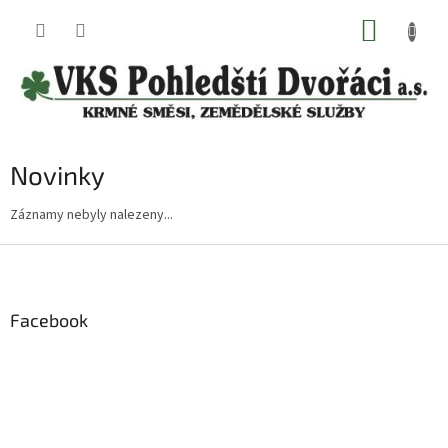
Přejít
NÁKUP
na
obsah
KOŠÍK
Novinky
Záznamy nebyly nalezeny...
Z
á
p
a
Facebook
t
í