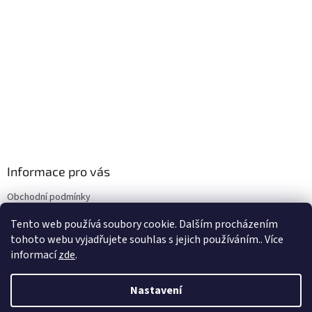
Informace pro vás
Obchodní podmínky
Podmínky ochrany osobních údajů
Tento web používá soubory cookie. Dalším procházením
Doprava
tohoto webu vyjadřujete souhlas s jejich používáním.. Více
informací
zde
.
Nastavení
Vytvořil Shoptet