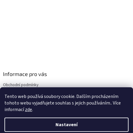
Informace pro vás
Obchodní podmínky
Podmínky ochrany osobních údajů
Tento web používá soubory cookie. Dalším procházením
Doprava
tohoto webu vyjadřujete souhlas s jejich používáním.. Více
informací
zde
.
Nastavení
Vytvořil Shoptet