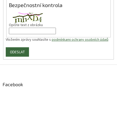
Bezpečnostní kontrola
Opište text z obrázku
Vložením zprávy souhlasíte s
podmínkami ochrany osobních údajů
ODESLAT
Z
á
p
a
Facebook
t
í