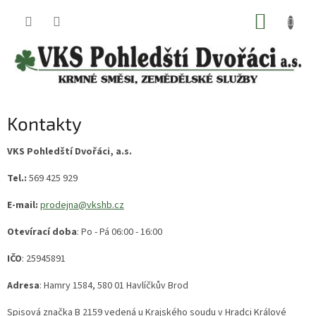
Přejít
NÁKUP
na
obsah
KOŠÍK
Kontakty
VKS Pohledští Dvořáci, a.s.
Tel.:
569 425 929
E-mail:
prodejna@vkshb.cz
Otevírací doba
: Po - Pá 06:00 - 16:00
IČO
: 25945891
Adresa
: Hamry 1584, 580 01 Havlíčkův Brod
Spisová značka B 2159 vedená u Krajského soudu v Hradci Králové