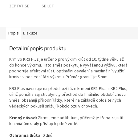
ZEPTAT SE
SDÍLET
Popis
Diskuze
Detailní popis produktu
Krmivo KR3 Plus je určeno pro výkrm krůt od 10. týdne věku až
do konce výkrmu. Tato směs poskytuje vyváženou výživu, která
podporuje efektivní růst, optimální osvalení a maximální využití
krmiva v poslední fázi výkrmu. Průměr granulí je 5 mm.
KR3 Plus navazuje na předchozí fáze krmení KR1 Plus a KR2 Plus,
čímž pomáhá zajistit plynulý přechod do finálního období chovu.
Směsi obsahují přírodní látky, které na základě doložitelných
vědeckých pokusů snižují kokcidiózu v chovech.
Krmný návod:
Zkrmujeme ad libitum, přičemž je třeba zajistit
kachňatům stálý přístup k pitné vodě.
Ochranná lhůta:
0 dnů