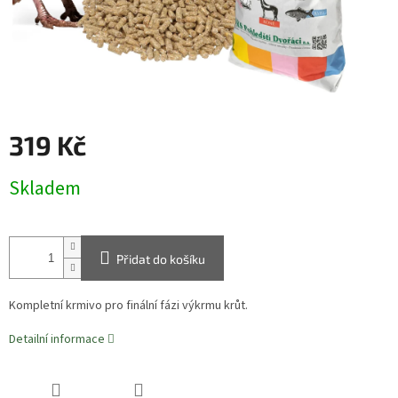
319 Kč
Měrná
Skladem
cena:
Přidat do košíku
Kompletní krmivo pro finální fázi výkrmu krůt.
Detailní informace