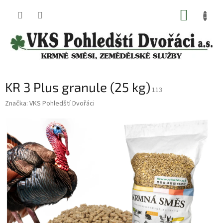
Přejít
NÁKUP
na
obsah
KOŠÍK
KR 3 Plus granule (25 kg)
113
Značka:
VKS Pohledští Dvořáci