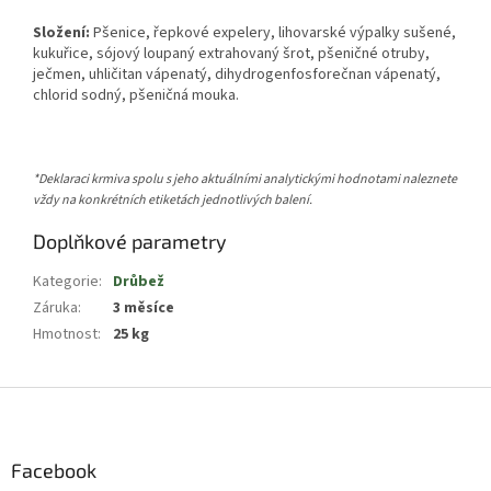
Složení:
Pšenice, řepkové expelery, lihovarské výpalky sušené,
kukuřice, sójový loupaný extrahovaný šrot, pšeničné otruby,
ječmen, uhličitan vápenatý, dihydrogenfosforečnan vápenatý,
chlorid sodný, pšeničná mouka.
*Deklaraci krmiva spolu s jeho aktuálními analytickými hodnotami naleznete
vždy na konkrétních etiketách jednotlivých balení.
Doplňkové parametry
Kategorie
:
Drůbež
Záruka
:
3 měsíce
Hmotnost
:
25 kg
Z
á
p
a
Facebook