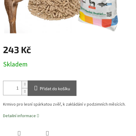
243 Kč
Měrná
Skladem
cena:
Přidat do košíku
Krmivo pro lesní spárkatou zvěř, k zakládání v podzimních měsících.
Detailní informace