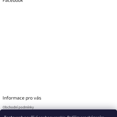
a
Facebook
t
í
Informace pro vás
Obchodní podmínky
Podmínky ochrany osobních údajů