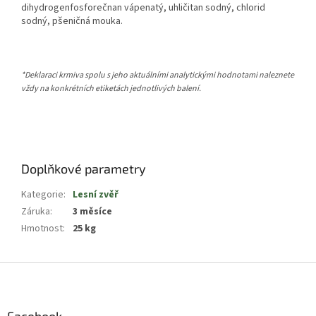
dihydrogenfosforečnan vápenatý, uhličitan sodný, chlorid
sodný, pšeničná mouka.
*Deklaraci krmiva spolu s jeho aktuálními analytickými hodnotami naleznete
vždy na konkrétních etiketách jednotlivých balení.
Doplňkové parametry
Kategorie
:
Lesní zvěř
Záruka
:
3 měsíce
Hmotnost
:
25 kg
Z
á
p