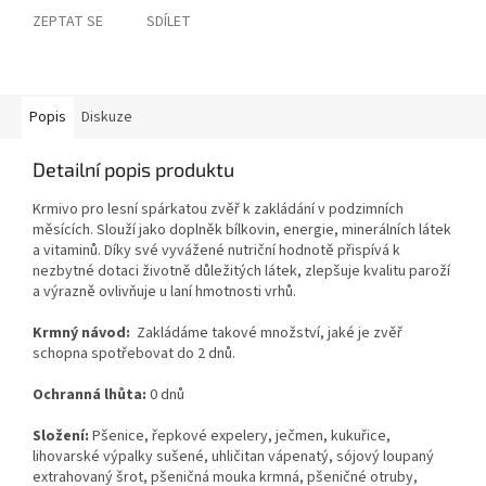
ZEPTAT SE
SDÍLET
Popis
Diskuze
Detailní popis produktu
Krmivo pro lesní spárkatou zvěř k zakládání v podzimních
měsících. Slouží jako doplněk bílkovin, energie, minerálních látek
a vitaminů. Díky své vyvážené nutriční hodnotě přispívá k
nezbytné dotaci životně důležitých látek, zlepšuje kvalitu paroží
a výrazně ovlivňuje u laní hmotnosti vrhů.
Krmný návod:
Zakládáme takové množství, jaké je zvěř
schopna spotřebovat do 2 dnů.
Ochranná lhůta:
0 dnů
Složení:
Pšenice, řepkové expelery, ječmen, kukuřice,
lihovarské výpalky sušené, uhličitan vápenatý, sójový loupaný
extrahovaný šrot, pšeničná mouka krmná, pšeničné otruby,