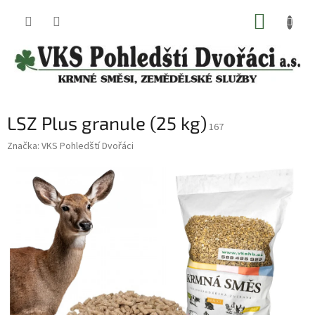
Přejít
NÁKUP
na
obsah
KOŠÍK
LSZ Plus granule (25 kg)
167
Značka:
VKS Pohledští Dvořáci