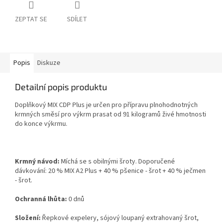
ZEPTAT SE
SDÍLET
Popis
Diskuze
Detailní popis produktu
Doplňkový MIX CDP Plus je určen pro přípravu plnohodnotných
krmných směsí pro výkrm prasat od 91 kilogramů živé hmotnosti
do konce výkrmu.
Krmný návod:
Míchá se s obilnými šroty. Doporučené
dávkování: 20 % MIX A2 Plus + 40 % pšenice - šrot + 40 % ječmen
- šrot.
Ochranná lhůta:
0 dnů
Složení:
Řepkové expelery, sójový loupaný extrahovaný šrot,