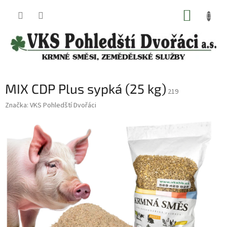
Přejít
NÁKUP
na
obsah
KOŠÍK
MIX CDP Plus sypká (25 kg)
219
Značka:
VKS Pohledští Dvořáci