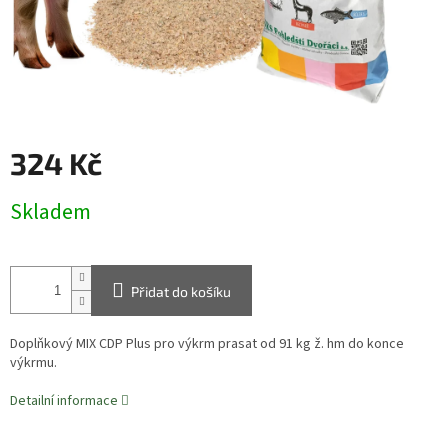
324 Kč
Měrná
Skladem
cena:
Přidat do košíku
Doplňkový MIX CDP Plus pro výkrm prasat od 91 kg ž. hm do konce
výkrmu.
Detailní informace