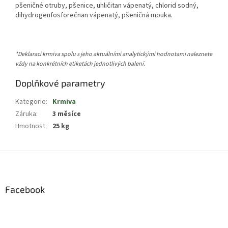
pšeničné otruby, pšenice, uhličitan vápenatý, chlorid sodný,
dihydrogenfosforečnan vápenatý, pšeničná mouka.
*Deklaraci krmiva spolu s jeho aktuálními analytickými hodnotami naleznete
vždy na konkrétních etiketách jednotlivých balení.
Doplňkové parametry
Kategorie
:
Krmiva
Záruka
:
3 měsíce
Hmotnost
:
25 kg
Z
á
p
a
Facebook
t
í