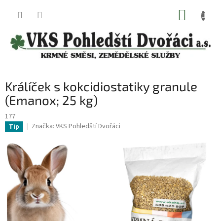
Přejít
NÁKUP
na
obsah
KOŠÍK
Králíček s kokcidiostatiky granule
(Emanox; 25 kg)
177
Značka:
VKS Pohledští Dvořáci
Tip