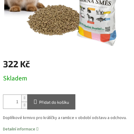
322 Kč
Měrná
Skladem
cena:
Přidat do košíku
Doplňkové krmivo pro králíčky a ramlice v období odstavu a odchovu.
Detailní informace