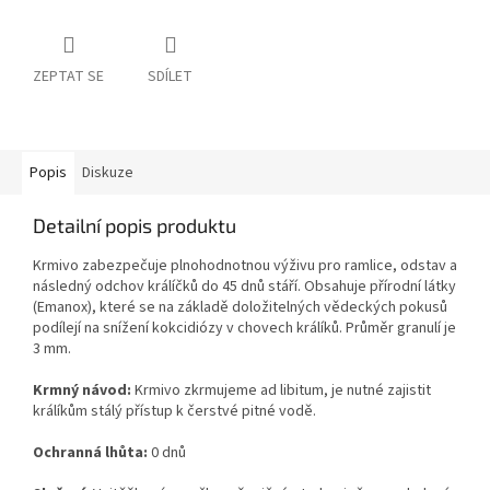
ZEPTAT SE
SDÍLET
Popis
Diskuze
Detailní popis produktu
Krmivo zabezpečuje plnohodnotnou výživu pro ramlice, odstav a
následný odchov králíčků do 45 dnů stáří. Obsahuje přírodní látky
(Emanox), které se na základě doložitelných vědeckých pokusů
podílejí na snížení kokcidiózy v chovech králíků. Průměr granulí je
3 mm.
Krmný návod:
Krmivo zkrmujeme ad libitum, je nutné zajistit
králíkům stálý přístup k čerstvé pitné vodě.
Ochranná lhůta:
0 dnů