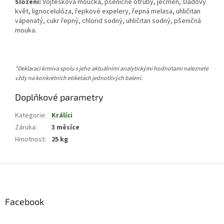
Složení:
Vojtěšková moučka, pšeničné otruby, ječmen, sladový
květ, lignocelulóza, řepkové expelery, řepná melasa, uhličitan
vápenatý, cukr řepný, chlorid sodný, uhličitan sodný, pšeničná
mouka.
*Deklaraci krmiva spolu s jeho aktuálními analytickými hodnotami naleznete
vždy na konkrétních etiketách jednotlivých balení.
Doplňkové parametry
Kategorie
:
Králíci
Záruka
:
3 měsíce
Hmotnost
:
25 kg
Z
á
p
a
Facebook
t
í