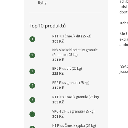
ad l
Ryby
odsta
dost
Ochr
Top 10 produktů
Slož
N1 Plus Čmelík drť (25 kg)
extr
309 Kč
sodn
KKV s kokcidiostatiky granule
(Emanox; 25 kg)
321 Kč
*Dekl
BR2 Plus drť (25 kg)
jedno
335 Kč
BR3 Plus granule (25 kg)
312 Kč
N1 Plus Čmelík granule (25 kg)
309 Kč
VKCH 2 Plus granule (25 kg)
308 Kč
N1 Plus Čmelík sypká (25 kg)