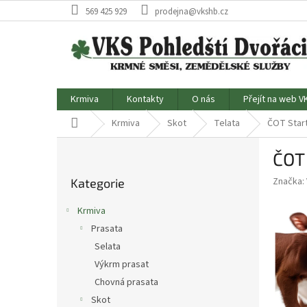
Přejít
569 425 929
prodejna@vkshb.cz
na
obsah
Krmiva
Kontakty
O nás
Přejít na web V
Domů
Krmiva
Skot
Telata
ČOT Start
P
ČOT 
o
Přeskočit
s
Značka:
Kategorie
kategorie
t
r
Krmiva
a
Prasata
n
Selata
n
í
Výkrm prasat
p
Chovná prasata
a
Skot