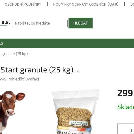
OBCHODNÍ PODMÍNKY
PODMÍNKY OCHRANY OSOBNÍCH ÚDAJŮ
D
HLEDAT
KS
 granule (25 kg)
Start granule (25 kg)
128
VKS Pohledští Dvořáci
299
Měrná
Skla
cena: