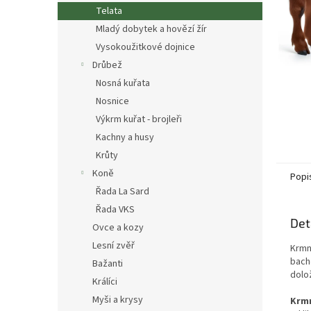
n
Telata
e
Mladý dobytek a hovězí žír
l
Vysokoužitkové dojnice
Drůbež
Nosná kuřata
Nosnice
Výkrm kuřat - brojleři
Kachny a husy
Krůty
Koně
Popi
Řada La Sard
Řada VKS
Det
Ovce a kozy
Lesní zvěř
Krmn
bach
Bažanti
dolo
Králíci
Myši a krysy
Krmn