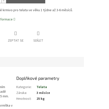
 krmivo pro telata ve věku 1 týdne až 3-6 měsíců.
informace
ZEPTAT SE
SDÍLET
Doplňkové parametry
čním
Kategorie
:
Telata
ladě
Záruka
:
3 měsíce
 5 mm.
Hmotnost
:
25 kg
krmítka v