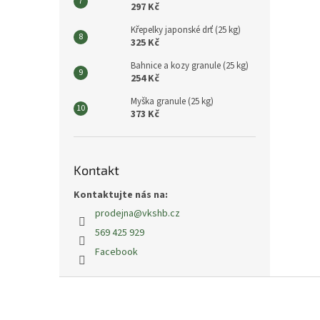
297 Kč
Křepelky japonské drť (25 kg)
325 Kč
Bahnice a kozy granule (25 kg)
254 Kč
Myška granule (25 kg)
373 Kč
Kontakt
Kontaktujte nás na:
prodejna
@
vkshb.cz
569 425 929
Facebook
Z
á
p