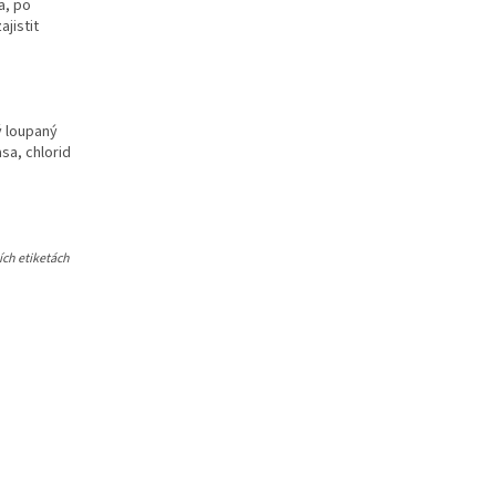
a, po
jistit
ý loupaný
sa, chlorid
ích etiketách