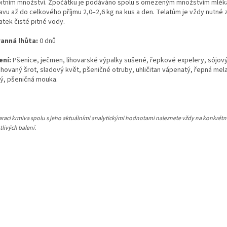
ibitním množství. Zpočátku je podáváno spolu s omezeným množstvím mlék
vu až do celkového příjmu 2,0–2,6 kg na kus a den. Telatům je vždy nutné za
atek čisté pitné vody.
anná lhůta:
0 dnů
ení:
Pšenice, ječmen, lihovarské výpalky sušené, řepkové expelery, sójov
ahovaný šrot, sladový květ, pšeničné otruby, uhličitan vápenatý, řepná mela
ý, pšeničná mouka.
araci krmiva spolu s jeho aktuálními analytickými hodnotami naleznete vždy na konkrétn
tlivých balení.