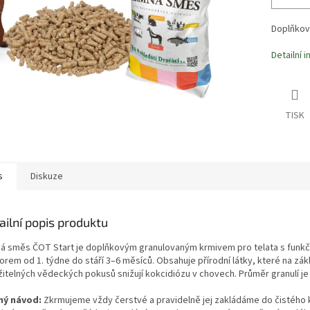
Doplňkové
Detailní 
TISK
s
Diskuze
ailní popis produktu
á směs ČOT Start je doplňkovým granulovaným krmivem pro telata s funk
orem od 1. týdne do stáří 3–6 měsíců. Obsahuje přírodní látky, které na zák
žitelných vědeckých pokusů snižují kokcidiózu v chovech. Průměr granulí je
ý návod:
Zkrmujeme vždy čerstvé a pravidelně jej zakládáme do čistého 